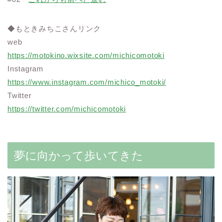
◆もときみちこさんリンク
web
https://motokino.wixsite.com/michicomotoki
Instagram
https://www.instagram.com/michico_motoki/
Twitter
https://twitter.com/michicomotoki
夢に向かって歩いてきた