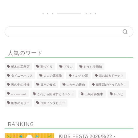
人気のワード
栃木の工務店
家づくり
プリン
おうち美術館
タイニーハウス
大人の電車旅
ちいさい器
ほおばるドーナツ
家の中の神様
日本の食卓
山からの眺め
編集部が作ってみた！
sponsored
これから開催するイベント
出展者募集中
レシピ
栃木のカフェ
作家インタビュー
RANKING
KIDS FESTA 2026/8/22・