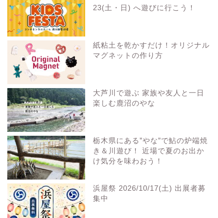
23(土・日) へ遊びに行こう！
紙粘土を乾かすだけ！オリジナル
マグネットの作り方
大芦川で遊ぶ 家族や友人と一日
楽しむ鹿沼のやな
栃木県にある”やな”で鮎の炉端焼
き＆川遊び！ 近場で夏のお出か
け気分を味わおう！
浜屋祭 2026/10/17(土) 出展者募
集中