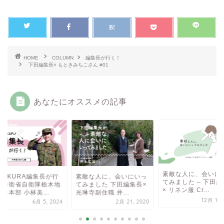
HOME
COLUMN
編集長が行く！
下田編集長× もときみちこさん #01
あなたにオススメの記事
素敵な人に、会いに
NOKURA編集長が行
素敵な人に、会いにいっ
てみました – 下田編
！防衛省自衛隊栃木地
てみました 下田編集長×
× リネン服 Cr...
力本部 小林美...
光琳寺副住職 井...
12月 19,
6月 5, 2024
2月 21, 2020