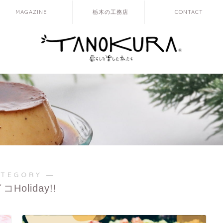
MAGAZINE
栃木の工務店
CONTACT
ATEGORY ―
Holiday!!