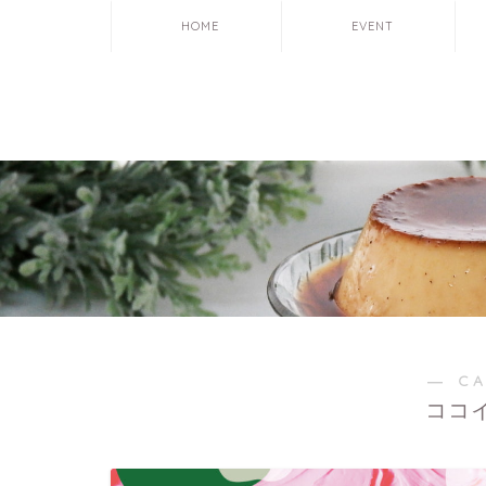
HOME
EVENT
― C
ココイコ