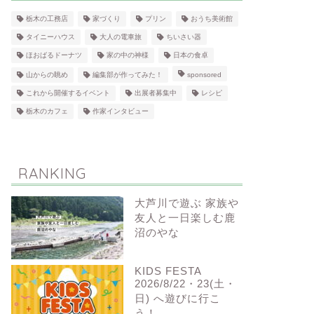
栃木の工務店
家づくり
プリン
おうち美術館
タイニーハウス
大人の電車旅
ちいさい器
ほおばるドーナツ
家の中の神様
日本の食卓
山からの眺め
編集部が作ってみた！
sponsored
これから開催するイベント
出展者募集中
レシピ
栃木のカフェ
作家インタビュー
RANKING
大芦川で遊ぶ 家族や
友人と一日楽しむ鹿
沼のやな
KIDS FESTA
2026/8/22・23(土・
日) へ遊びに行こ
う！