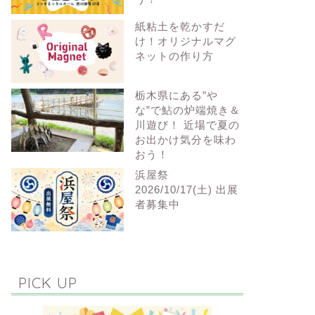
紙粘土を乾かすだ
け！オリジナルマグ
ネットの作り方
栃木県にある”や
な”で鮎の炉端焼き＆
川遊び！ 近場で夏の
お出かけ気分を味わ
おう！
浜屋祭
2026/10/17(土) 出展
者募集中
PICK UP