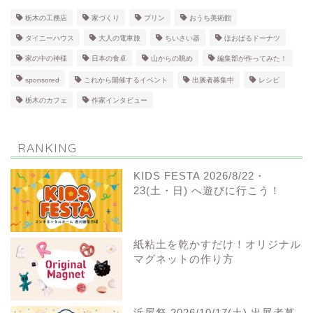
栃木の工務店
家づくり
プリン
おうち美術館
タイニーハウス
大人の電車旅
ちいさい器
ほおばるドーナツ
家の中の神様
日本の食卓
山からの眺め
編集部が作ってみた！
sponsored
これから開催するイベント
出展者募集中
レシピ
栃木のカフェ
作家インタビュー
RANKING
KIDS FESTA 2026/8/22・
23(土・日) へ遊びに行こう！
紙粘土を乾かすだけ！オリジナル
マグネットの作り方
浜屋祭 2026/10/17(土) 出展者募