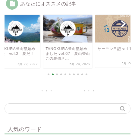
あなたにオススメの記事
NOKURA登山部始め
TANOKURA登山部始め
サーモン日記 vol.10
た vol.2 夏だ！
ました vol.07 夏山登山
だ！
この装備さ...
3月 26, 
7月 29, 2022
5月 24, 2023
人気のワード