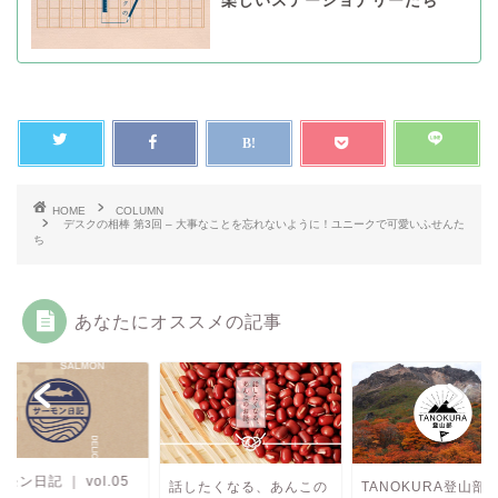
楽しいステーショナリーたち
HOME
COLUMN
デスクの相棒 第3回 – 大事なことを忘れないように！ユニークで可愛いふせんた
ち
あなたにオススメの記事
モン日記 ｜ vol.05
話したくなる、あんこの
TANOKURA登山部