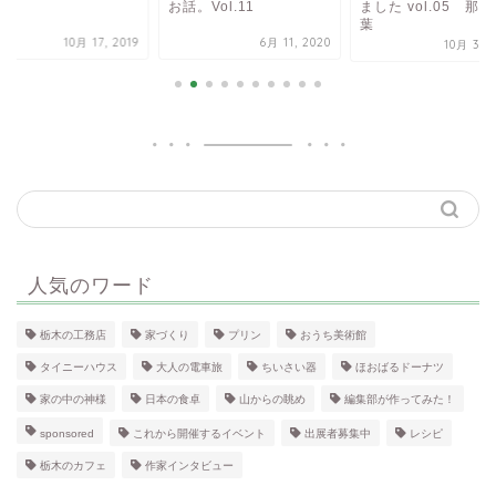
お話。Vol.11
ました vol.05 那
葉
10月 17, 2019
6月 11, 2020
10月 31, 
人気のワード
栃木の工務店
家づくり
プリン
おうち美術館
タイニーハウス
大人の電車旅
ちいさい器
ほおばるドーナツ
家の中の神様
日本の食卓
山からの眺め
編集部が作ってみた！
sponsored
これから開催するイベント
出展者募集中
レシピ
栃木のカフェ
作家インタビュー