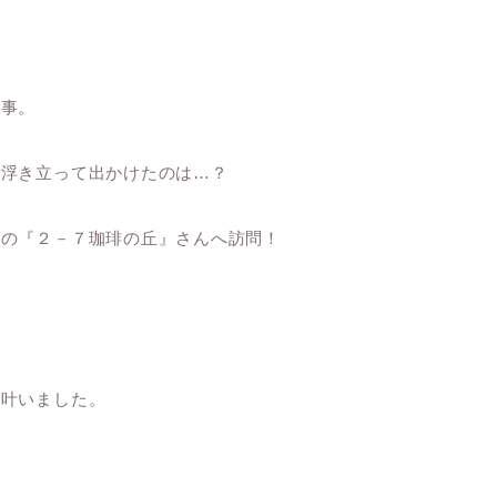
用事。
、浮き立って出かけたのは…？
市の『２－７珈琲の丘』さんへ訪問！
て
が叶いました。