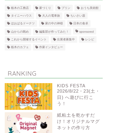
栃木の工務店
家づくり
プリン
おうち美術館
タイニーハウス
大人の電車旅
ちいさい器
ほおばるドーナツ
家の中の神様
日本の食卓
山からの眺め
編集部が作ってみた！
sponsored
これから開催するイベント
出展者募集中
レシピ
栃木のカフェ
作家インタビュー
RANKING
KIDS FESTA
2026/8/22・23(土・
日) へ遊びに行こ
う！
紙粘土を乾かすだ
け！オリジナルマグ
ネットの作り方