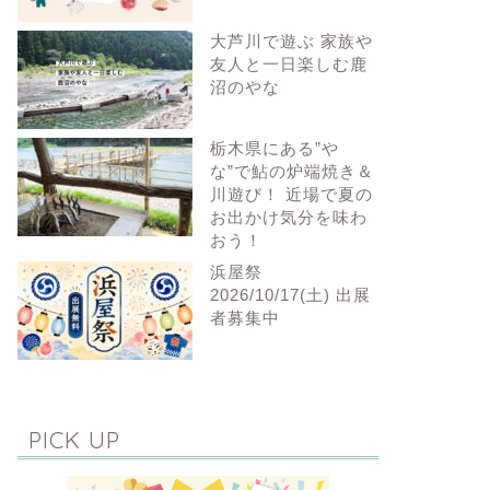
大芦川で遊ぶ 家族や
友人と一日楽しむ鹿
沼のやな
栃木県にある”や
な”で鮎の炉端焼き＆
川遊び！ 近場で夏の
お出かけ気分を味わ
おう！
浜屋祭
2026/10/17(土) 出展
者募集中
PICK UP