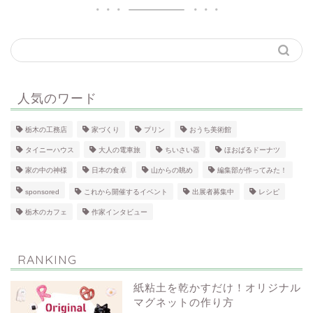
人気のワード
栃木の工務店
家づくり
プリン
おうち美術館
タイニーハウス
大人の電車旅
ちいさい器
ほおばるドーナツ
家の中の神様
日本の食卓
山からの眺め
編集部が作ってみた！
sponsored
これから開催するイベント
出展者募集中
レシピ
栃木のカフェ
作家インタビュー
RANKING
紙粘土を乾かすだけ！オリジナル
マグネットの作り方