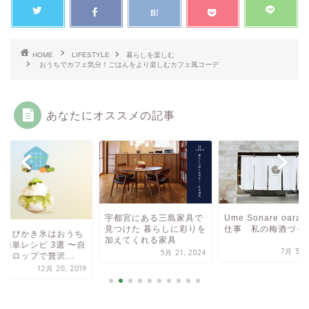
HOME
LIFESTYLE
暮らしを楽しむ
おうちでカフェ気分！ごはんをより楽しむカフェ風コーデ
あなたにオススメの記事
宇都宮にある三島家具で
Ume Sonare oara
見つけた 暮らしに彩りを
仕事 私の梅酒づく
ほうびかき氷はおうち
加えてくれる家具
！簡単レシピ 3選 〜自
7月 31, 
5月 21, 2024
シロップで贅沢...
12月 20, 2019