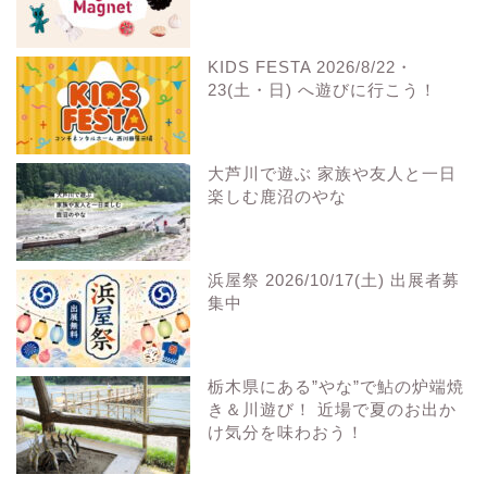
KIDS FESTA 2026/8/22・
23(土・日) へ遊びに行こう！
大芦川で遊ぶ 家族や友人と一日
楽しむ鹿沼のやな
浜屋祭 2026/10/17(土) 出展者募
集中
栃木県にある”やな”で鮎の炉端焼
き＆川遊び！ 近場で夏のお出か
け気分を味わおう！