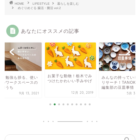
HOME
LIFESTYLE
暮らしを楽しむ
めぐりめぐる 腸活・菌活 vol.2
あなたにオススメの記事
お菓子な動物！栃木でみ
事も勉強も捗る、使い
みんなの持っている
つけたかわいい手みやげ
すいワークスペースの
リサーチ！TANOKU
るおうち
編集部の豆皿事情
12月 20, 2019
9月 13, 2021
5月 30, 