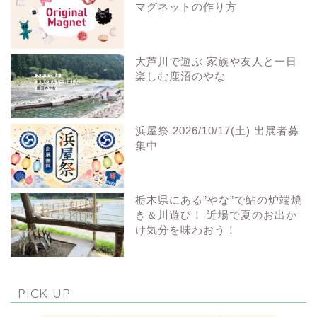
マグネットの作り方
大芦川で遊ぶ 家族や友人と一日
楽しむ鹿沼のやな
浜屋祭 2026/10/17(土) 出展者募
集中
栃木県にある”やな”で鮎の炉端焼
き＆川遊び！ 近場で夏のお出か
け気分を味わおう！
PICK UP