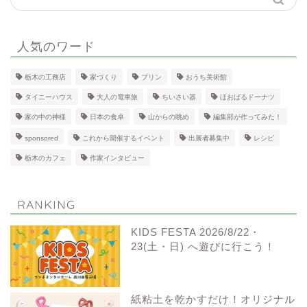
人気のワード
栃木の工務店
家づくり
プリン
おうち美術館
タイニーハウス
大人の電車旅
ちいさい器
ほおばるドーナツ
家の中の神様
日本の食卓
山からの眺め
編集部が作ってみた！
sponsored
これから開催するイベント
出展者募集中
レシピ
栃木のカフェ
作家インタビュー
RANKING
KIDS FESTA 2026/8/22・
23(土・日) へ遊びに行こう！
紙粘土を乾かすだけ！オリジナル