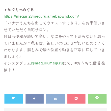
▼
めぐり∞めぐる
https://meguri23meguru.amebaownd.com/
「バナナうんちを出してウエストすっきり」をお手伝いさ
せていただく自宅サロン。
何日も便秘が続いて辛い。なにをやっても治らないと思っ
ていませんか？私も昔、苦しいのに出せずにいたのでよく
わかります。腸もみで腸の位置や動きを正常に戻していき
ましょう♩
インスタグラム
@meguri8meguru
にて、#おうちで腸活 発
信中！