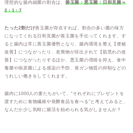
理想的な腸内細菌の割合は、
善玉菌：悪玉菌：日和見菌＝
2：1：7
たった2割だけ
善玉菌が存在すれば、割合の多い菌の味方
になってくれる日和見菌が善玉菌を手伝ってくれます。す
ると腸内は常に善玉菌優勢となり、腸内環境を整え【便秘
改善】につながったり、老廃物が排出されて【肌荒れの改
善】につながったりするほか、悪玉菌の増殖を抑え、食中
毒菌や病原菌による感染の予防、発ガン物質の抑制などの
うれしい働きをしてくれます。
腸内に1000人の妻たちがいて、”それぞれにプレゼントを
渡すために食物繊維や発酵食品を食べる”と考えてみると、
なんだか少し気軽に腸活を始められる気がしませんか？