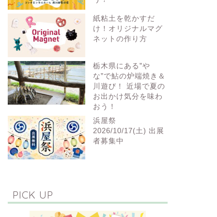
紙粘土を乾かすだ
け！オリジナルマグ
ネットの作り方
栃木県にある”や
な”で鮎の炉端焼き＆
川遊び！ 近場で夏の
お出かけ気分を味わ
おう！
浜屋祭
2026/10/17(土) 出展
者募集中
PICK UP