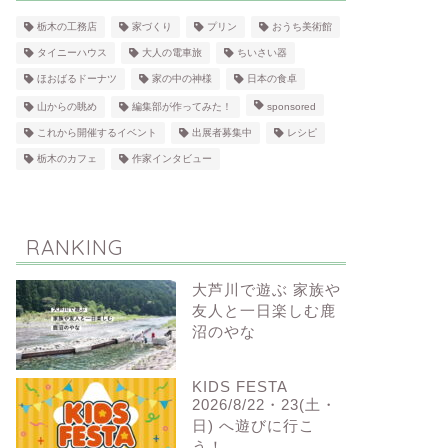
栃木の工務店
家づくり
プリン
おうち美術館
タイニーハウス
大人の電車旅
ちいさい器
ほおばるドーナツ
家の中の神様
日本の食卓
山からの眺め
編集部が作ってみた！
sponsored
これから開催するイベント
出展者募集中
レシピ
栃木のカフェ
作家インタビュー
RANKING
大芦川で遊ぶ 家族や
友人と一日楽しむ鹿
沼のやな
KIDS FESTA
2026/8/22・23(土・
日) へ遊びに行こ
う！