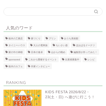
人気のワード
栃木の工務店
家づくり
プリン
おうち美術館
タイニーハウス
大人の電車旅
ちいさい器
ほおばるドーナツ
家の中の神様
日本の食卓
山からの眺め
編集部が作ってみた！
sponsored
これから開催するイベント
出展者募集中
レシピ
栃木のカフェ
作家インタビュー
RANKING
KIDS FESTA 2026/8/22・
23(土・日) へ遊びに行こう！