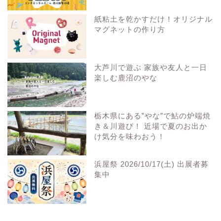
紙粘土を乾かすだけ！オリジナル
マグネットの作り方
大芦川で遊ぶ 家族や友人と一日
楽しむ鹿沼のやな
栃木県にある”やな”で鮎の炉端焼
き＆川遊び！ 近場で夏のお出か
け気分を味わおう！
浜屋祭 2026/10/17(土) 出展者募
集中