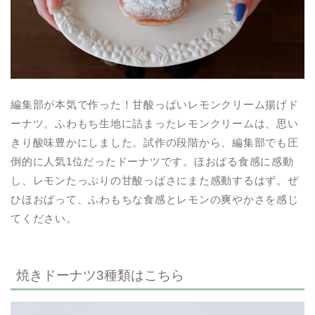
編集部が本気で作った！甘酸っぱいレモンクリーム揚げド
ーナツ。ふわもち生地に詰まったレモンクリームは、思い
きり酸味豊かにしました。試作の段階から、編集部でも圧
倒的に人気1位だったドーナツです。ほおばる食感に感動
し、レモンたっぷりの甘酸っぱさにまた感動するはず。ぜ
ひほおばって、ふわもちな食感とレモンの爽やかさを感じ
てください。
焼きドーナツ3種類はこちら