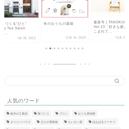
最新号 | TANOKUR
寧につくる“ひと”
冬のおうちの薬箱
Vol.23「好きな家具
ing Tea Salon
こまれて...
LI...
12月 16, 2025
12月 20, 
1月 18, 2022
人気のワード
栃木の工務店
家づくり
プリン
おうち美術館
タイニーハウス
大人の電車旅
ちいさい器
ほおばるドーナツ