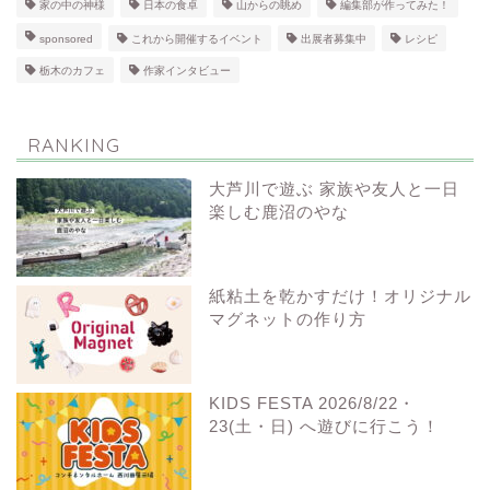
家の中の神様
日本の食卓
山からの眺め
編集部が作ってみた！
sponsored
これから開催するイベント
出展者募集中
レシピ
栃木のカフェ
作家インタビュー
RANKING
大芦川で遊ぶ 家族や友人と一日
楽しむ鹿沼のやな
紙粘土を乾かすだけ！オリジナル
マグネットの作り方
KIDS FESTA 2026/8/22・
23(土・日) へ遊びに行こう！