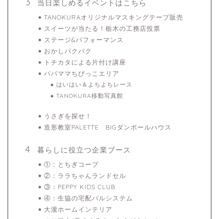
当日楽しめるイベントはこちら
TANOKURAオリジナルマスキングテープ販売
スイーツが当たる！栃木の工務店投票
ステージ&パフォーマンス
おかしパクパク
トチカタによる片付け講座
パパママちびっこエリア
はいはい＆よちよちレース
TANOKURA移動写真館
うさぎを探せ！
造形教室PALETTE BIGダンボールハウス
暮らしに役立つ企業ブース
①：とちぎコープ
②：ララちゃんランドセル
③：PEPPY KIDS CLUB
④：生協の宅配パルシステム
大瀧ホームインテリア