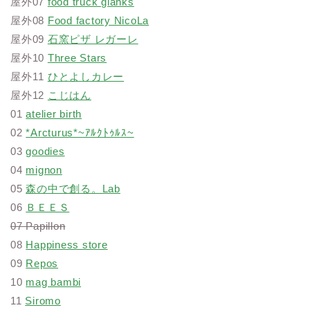
屋外07
food truck gianks
屋外08
Food factory NicoLa
屋外09
石窯ピザ レガーレ
屋外10
Three Stars
屋外11
ひとよしカレー
屋外12
こじはん
01
atelier birth
02
*Arcturus*~ｱﾙｸﾄｩﾙｽ~
03
goodies
04
mignon
05
森の中で創る。Lab
06
ＢＥＥＳ
07 Papillon
08
Happiness store
09
Repos
10
mag bambi
11
Siromo