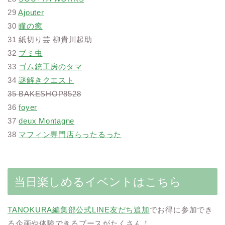
29
Ajouter
30
瞳の癒
31 紙切り芸 柳貴川起助
32
ブミ虫
33
ゴム銃工房のタマ
34
謎解きクエスト
35 BAKESHOP8528
36
foyer
37
deux Montagne
38
マフィン専門店らったるった
当日楽しめるイベントはこちら
TANOKURA編集部公式LINE友だち追加
でお得に参加でき
る企画や体験できるブースがたくさん！