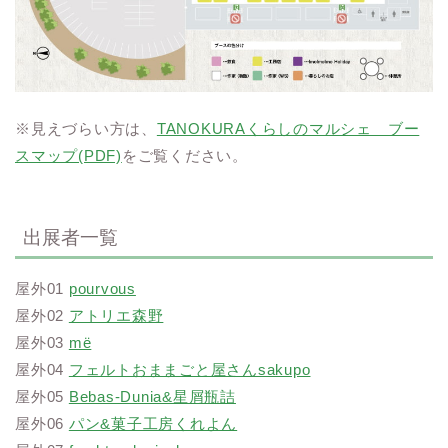
※見えづらい方は、
TANOKURAくらしのマルシェ ブー
スマップ(PDF)
をご覧ください。
出展者一覧
屋外01
pourvous
屋外02
アトリエ森野
屋外03
më
屋外04
フェルトおままごと屋さんsakupo
屋外05
Bebas-Dunia&星屑瓶詰
屋外06
パン&菓子工房くれよん