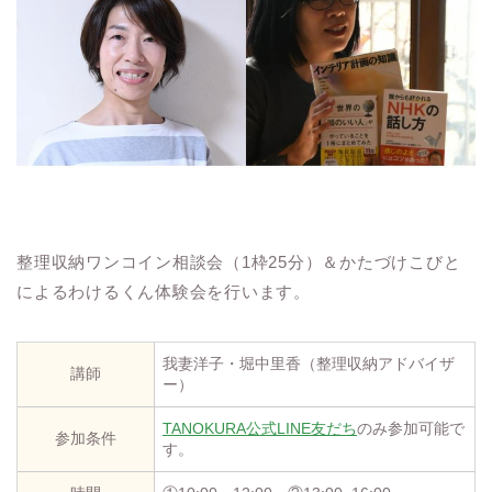
整理収納ワンコイン相談会（1枠25分）＆かたづけこびと
によるわけるくん体験会を行います。
我妻洋子・堀中里香（整理収納アドバイザ
講師
ー）
TANOKURA公式LINE友だち
のみ参加可能で
参加条件
す。