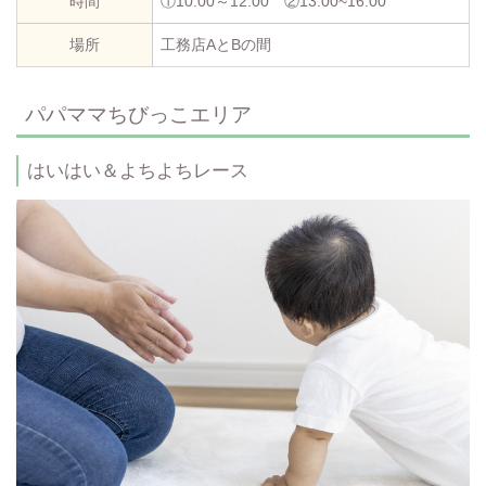
時間
①10:00～12:00 ②13:00~16:00
場所
工務店AとBの間
パパママちびっこエリア
はいはい＆よちよちレース