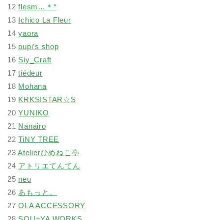
12
flesm…＊*
13
Ichico La Fleur
14
yaora
15
pupi’s shop
16
Siy_Craft
17
tiédeur
18
Mohana
19
KRKSISTAR☆S
20
YUNIKO
21
Nanairo
22
TiNY TREE
23
Atelierひめねこ亭
24
アトリエてんてん
25
neu
26
あもっと。
27
OLA ACCESSORY
28
SOU+YA WORKS