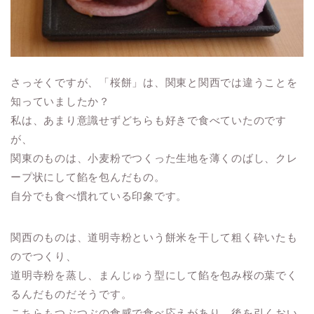
さっそくですが、「桜餅」は、関東と関西では違うことを
知っていましたか？
私は、あまり意識せずどちらも好きで食べていたのです
が、
関東のものは、小麦粉でつくった生地を薄くのばし、クレ
ープ状にして餡を包んだもの。
自分でも食べ慣れている印象です。
関西のものは、道明寺粉という餅米を干して粗く砕いたも
のでつくり、
道明寺粉を蒸し、まんじゅう型にして餡を包み桜の葉でく
るんだものだそうです。
こちらもつぶつぶの食感で食べ応えがあり、後を引くおい