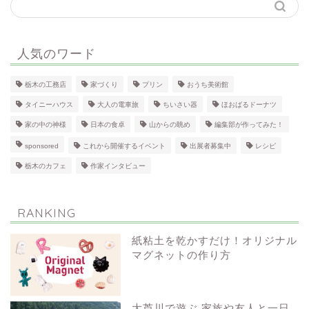
人気のワード
栃木の工務店
家づくり
プリン
おうち美術館
タイニーハウス
大人の電車旅
ちいさい器
ほおばるドーナツ
家の中の神様
日本の食卓
山からの眺め
編集部が作ってみた！
sponsored
これから開催するイベント
出展者募集中
レシピ
栃木のカフェ
作家インタビュー
RANKING
紙粘土を乾かすだけ！オリジナル
マグネットの作り方
大芦川で遊ぶ 家族や友人と一日