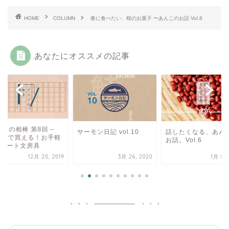
HOME
COLUMN
春に食べたい、桜のお菓子 〜あんこのお話 Vol.8
あなたにオススメの記事
クの相棒 第8回 –
サーモン日記 vol.10
話したくなる、あん
00円で買える！お手軽
お話。Vol.6
エリート文房具
12月 20, 2019
3月 26, 2020
1月 8, 