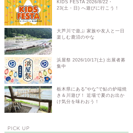
KIDS FESTA 2026/8/22・
23(土・日) へ遊びに行こう！
大芦川で遊ぶ 家族や友人と一日
楽しむ鹿沼のやな
浜屋祭 2026/10/17(土) 出展者募
集中
栃木県にある”やな”で鮎の炉端焼
き＆川遊び！ 近場で夏のお出か
け気分を味わおう！
PICK UP