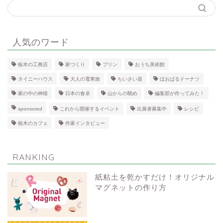
人気のワード
栃木の工務店
家づくり
プリン
おうち美術館
タイニーハウス
大人の電車旅
ちいさい器
ほおばるドーナツ
家の中の神様
日本の食卓
山からの眺め
編集部が作ってみた！
sponsored
これから開催するイベント
出展者募集中
レシピ
栃木のカフェ
作家インタビュー
RANKING
紙粘土を乾かすだけ！オリジナル
マグネットの作り方