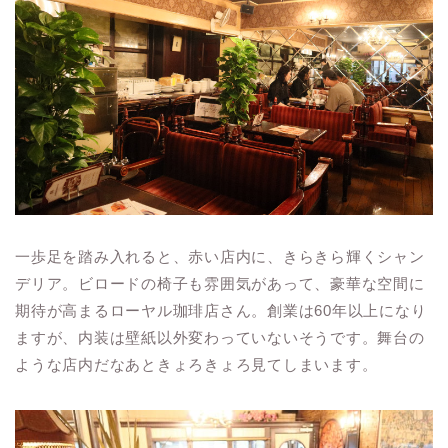
一歩足を踏み入れると、赤い店内に、きらきら輝くシャン
デリア。ビロードの椅子も雰囲気があって、豪華な空間に
期待が高まるローヤル珈琲店さん。創業は60年以上になり
ますが、内装は壁紙以外変わっていないそうです。舞台の
ような店内だなあときょろきょろ見てしまいます。