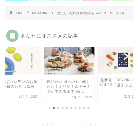
HOME
MAGAZINE
教えたくない浅草の喫茶店 vol.3 ローヤル珈琲店
あなたにオススメの記事
最新号 | TANOKUR
酸っぱいレモンのお菓
作りたい 食べたい 届け
Vol.22「温まるごは
 〜今日のおやつ気分
たい！オリジナルドーナ
ツができるまで vo...
6月 14, 2021
12月 20, 
2月 21, 2025