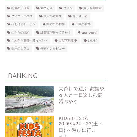
栃木の工務店
家づくり
プリン
おうち美術館
タイニーハウス
大人の電車旅
ちいさい器
ほおばるドーナツ
家の中の神様
日本の食卓
山からの眺め
編集部が作ってみた！
sponsored
これから開催するイベント
出展者募集中
レシピ
栃木のカフェ
作家インタビュー
RANKING
大芦川で遊ぶ 家族や
友人と一日楽しむ鹿
沼のやな
KIDS FESTA
2026/8/22・23(土・
日) へ遊びに行こ
う！