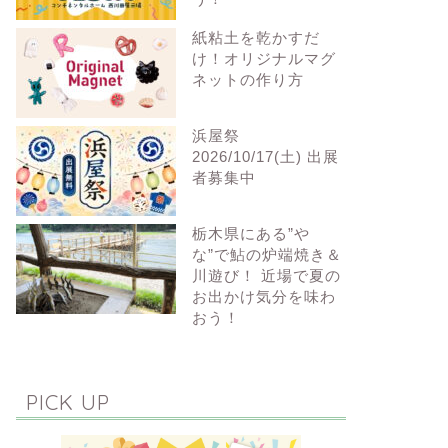
紙粘土を乾かすだ
け！オリジナルマグ
ネットの作り方
浜屋祭
2026/10/17(土) 出展
者募集中
栃木県にある”や
な”で鮎の炉端焼き＆
川遊び！ 近場で夏の
お出かけ気分を味わ
おう！
PICK UP