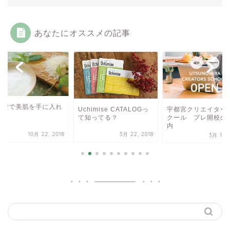
あなたにオススメの記事
料理で美肌を手に入れ
Uchimise CATALOGっ
宇都宮クリエイター
う！
て知ってる？
クール プレ開校の
内
10月 22, 2018
3月 22, 2018
3月 10, 