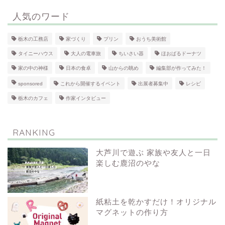
人気のワード
栃木の工務店
家づくり
プリン
おうち美術館
タイニーハウス
大人の電車旅
ちいさい器
ほおばるドーナツ
家の中の神様
日本の食卓
山からの眺め
編集部が作ってみた！
sponsored
これから開催するイベント
出展者募集中
レシピ
栃木のカフェ
作家インタビュー
RANKING
大芦川で遊ぶ 家族や友人と一日
楽しむ鹿沼のやな
紙粘土を乾かすだけ！オリジナル
マグネットの作り方