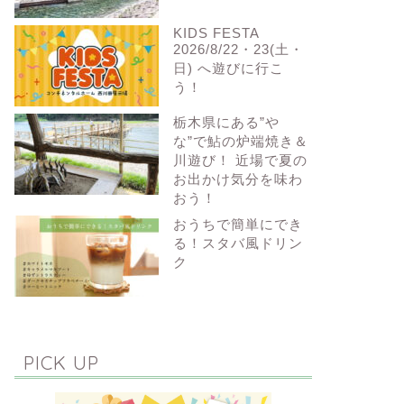
KIDS FESTA
2026/8/22・23(土・
日) へ遊びに行こ
う！
栃木県にある”や
な”で鮎の炉端焼き＆
川遊び！ 近場で夏の
お出かけ気分を味わ
おう！
おうちで簡単にでき
る！スタバ風ドリン
ク
PICK UP