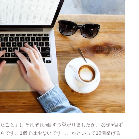
たこと」はそれぞれ5個ずつ挙がりましたか。なぜ5個ず
らです。1個では少ないですし、かといって10個挙げる