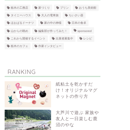
栃木の工務店
家づくり
プリン
おうち美術館
タイニーハウス
大人の電車旅
ちいさい器
ほおばるドーナツ
家の中の神様
日本の食卓
山からの眺め
編集部が作ってみた！
sponsored
これから開催するイベント
出展者募集中
レシピ
栃木のカフェ
作家インタビュー
RANKING
紙粘土を乾かすだ
け！オリジナルマグ
ネットの作り方
大芦川で遊ぶ 家族や
友人と一日楽しむ鹿
沼のやな