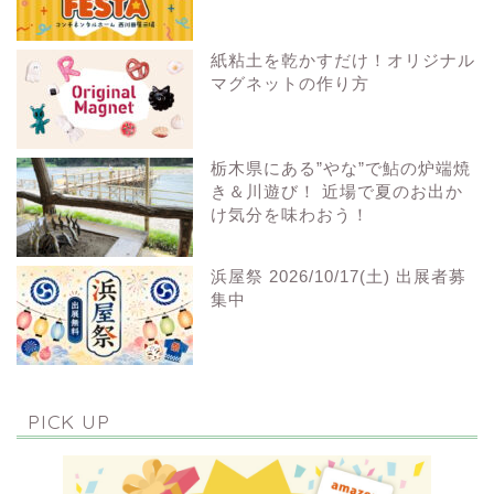
紙粘土を乾かすだけ！オリジナル
マグネットの作り方
栃木県にある”やな”で鮎の炉端焼
き＆川遊び！ 近場で夏のお出か
け気分を味わおう！
浜屋祭 2026/10/17(土) 出展者募
集中
PICK UP