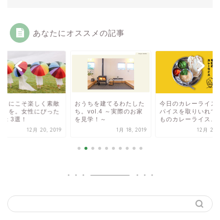
あなたにオススメの記事
の日にこそ楽しく素敵
おうちを建てるわたした
今日のカレーライス 
彩りを。女性にぴった
ち。vol.4 ～実際のお家
パイスを取りいれて 
の傘 3選！
を見学！～
ものカレーライス...
12月 20, 2019
1月 18, 2019
12月 20, 