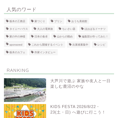
人気のワード
栃木の工務店
家づくり
プリン
おうち美術館
タイニーハウス
大人の電車旅
ちいさい器
ほおばるドーナツ
家の中の神様
日本の食卓
山からの眺め
編集部が作ってみた！
sponsored
これから開催するイベント
出展者募集中
レシピ
栃木のカフェ
作家インタビュー
RANKING
大芦川で遊ぶ 家族や友人と一日
楽しむ鹿沼のやな
KIDS FESTA 2026/8/22・
23(土・日) へ遊びに行こう！