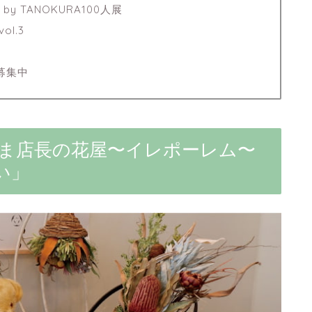
d by TANOKURA100人展
ol.3
報募集中
くま店長の花屋〜イレポーレム〜
い」