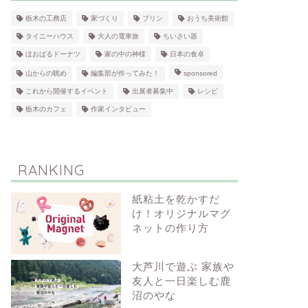
栃木の工務店
家づくり
プリン
おうち美術館
タイニーハウス
大人の電車旅
ちいさい器
ほおばるドーナツ
家の中の神様
日本の食卓
山からの眺め
編集部が作ってみた！
sponsored
これから開催するイベント
出展者募集中
レシピ
栃木のカフェ
作家インタビュー
RANKING
紙粘土を乾かすだ
け！オリジナルマグ
ネットの作り方
大芦川で遊ぶ 家族や
友人と一日楽しむ鹿
沼のやな