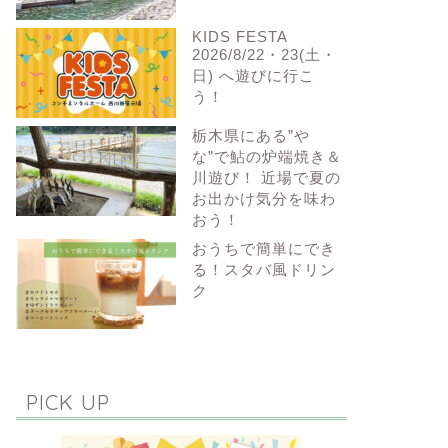
KIDS FESTA
2026/8/22・23(土・
日) へ遊びに行こ
う！
栃木県にある”や
な”で鮎の炉端焼き＆
川遊び！ 近場で夏の
お出かけ気分を味わ
おう！
おうちで簡単にでき
る！スタバ風ドリン
ク
PICK UP