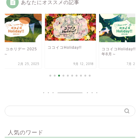
あなたにオススメの記事
ココイコHoliday!!
イコホリデー 2025
ココイコHoliday!! 2
3月～
年8月～
2月 25, 2025
9月 12, 2018
7月 28, 
人気のワード