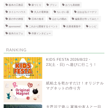
栃木の工務店
家づくり
プリン
おうち美術館
タイニーハウス
大人の電車旅
ちいさい器
ほおばるドーナツ
家の中の神様
日本の食卓
山からの眺め
編集部が作ってみた！
sponsored
これから開催するイベント
出展者募集中
レシピ
栃木のカフェ
作家インタビュー
RANKING
KIDS FESTA 2026/8/22・
23(土・日) へ遊びに行こう！
紙粘土を乾かすだけ！オリジナル
マグネットの作り方
大芦川で遊ぶ 家族や友人と一日