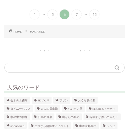
...
...
1
5
6
7
15
HOME
MAGAZINE
人気のワード
栃木の工務店
家づくり
プリン
おうち美術館
タイニーハウス
大人の電車旅
ちいさい器
ほおばるドーナツ
家の中の神様
日本の食卓
山からの眺め
編集部が作ってみた！
sponsored
これから開催するイベント
出展者募集中
レシピ