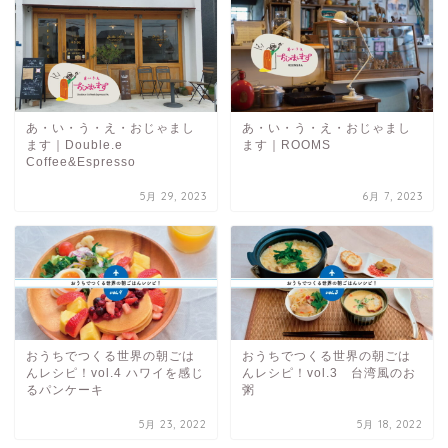
あ・い・う・え・おじゃまし
あ・い・う・え・おじゃまし
ます｜Double.e
ます｜ROOMS
Coffee&Espresso
5月 29, 2023
6月 7, 2023
おうちでつくる世界の朝ごは
おうちでつくる世界の朝ごは
んレシピ！vol.4 ハワイを感じ
んレシピ！vol.3 台湾風のお
るパンケーキ
粥
5月 23, 2022
5月 18, 2022