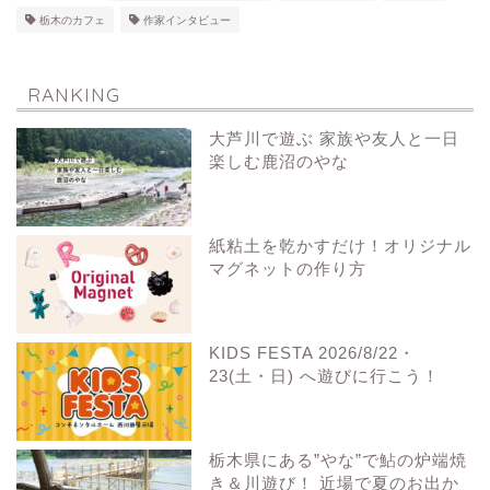
栃木のカフェ
作家インタビュー
RANKING
大芦川で遊ぶ 家族や友人と一日
楽しむ鹿沼のやな
紙粘土を乾かすだけ！オリジナル
マグネットの作り方
KIDS FESTA 2026/8/22・
23(土・日) へ遊びに行こう！
栃木県にある”やな”で鮎の炉端焼
き＆川遊び！ 近場で夏のお出か