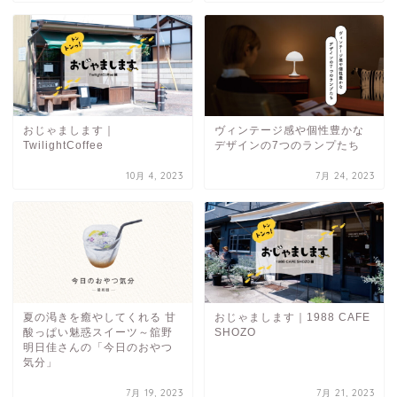
おじゃまします｜
ヴィンテージ感や個性豊かな
TwilightCoffee
デザインの7つのランプたち
10月 4, 2023
7月 24, 2023
夏の渇きを癒やしてくれる 甘
おじゃまします｜1988 CAFE
酸っぱい魅惑スイーツ～舘野
SHOZO
明日佳さんの「今日のおやつ
気分」
7月 19, 2023
7月 21, 2023