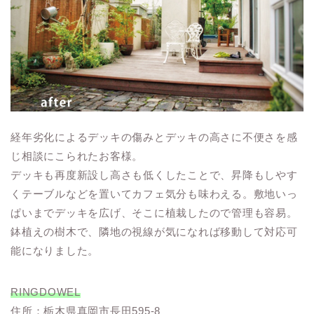
経年劣化によるデッキの傷みとデッキの高さに不便さを感
じ相談にこられたお客様。
デッキも再度新設し高さも低くしたことで、昇降もしやす
くテーブルなどを置いてカフェ気分も味わえる。敷地いっ
ぱいまでデッキを広げ、そこに植栽したので管理も容易。
鉢植えの樹木で、隣地の視線が気になれば移動して対応可
能になりました。
RINGDOWEL
住所：栃木県真岡市長田595-8