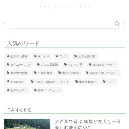
人気のワード
栃木の工務店
家づくり
プリン
おうち美術館
タイニーハウス
大人の電車旅
ちいさい器
ほおばるドーナツ
家の中の神様
日本の食卓
山からの眺め
編集部が作ってみた！
sponsored
これから開催するイベント
出展者募集中
レシピ
栃木のカフェ
作家インタビュー
RANKING
大芦川で遊ぶ 家族や友人と一日
楽しむ鹿沼のやな