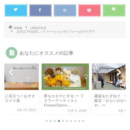
HOME
LIFESTYLE
まずはプチお試し！リノベーション＆リフォームのアイデア
あなたにオススメの記事
らしに役立つ！おすす
夢をカタチにする ー フ
建築をたずねて 〜
サブスク５選
ラワーアーティスト
務店「ひらいのひら
FlowerSalon...
や」〜
4月 15, 2022
12月 4, 2020
5月 17, 