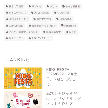
栃木の工務店
家づくり
プリン
おうち美術館
タイニーハウス
大人の電車旅
ちいさい器
ほおばるドーナツ
家の中の神様
日本の食卓
山からの眺め
編集部が作ってみた！
sponsored
これから開催するイベント
出展者募集中
レシピ
栃木のカフェ
作家インタビュー
RANKING
KIDS FESTA
2026/8/22・23(土・
日) へ遊びに行こ
う！
紙粘土を乾かすだ
け！オリジナルマグ
ネットの作り方