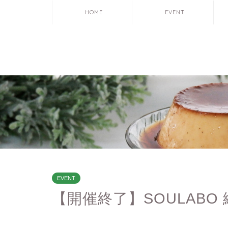
HOME
EVENT
EVENT
【開催終了】SOULABO 縁