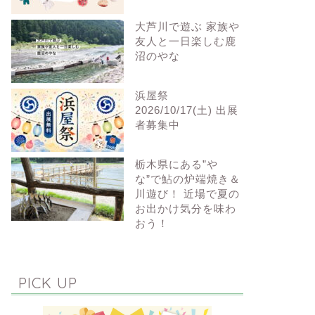
大芦川で遊ぶ 家族や
友人と一日楽しむ鹿
沼のやな
浜屋祭
2026/10/17(土) 出展
者募集中
栃木県にある”や
な”で鮎の炉端焼き＆
川遊び！ 近場で夏の
お出かけ気分を味わ
おう！
PICK UP