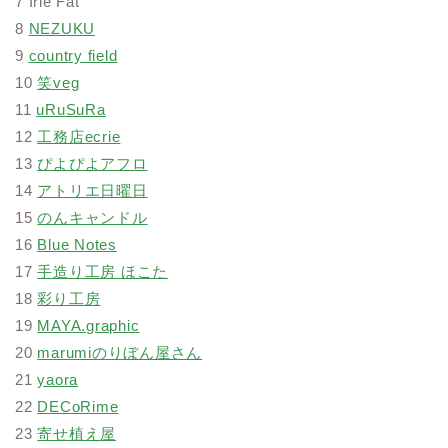
7 Irie Fat
8
NEZUKU
9
country field
10
笑veg
11
uRuSuRa
12
工務店ecrie
13
ぴよぴよアフロ
14
アトリエ日曜日
15
のんキャンドル
16
Blue Notes
17
手造り工房 ほこた
18
彩り工房
19
MAYA.graphic
20
marumiのりぼん屋さん
21
yaora
22
DECoRime
23
寄せ植え屋