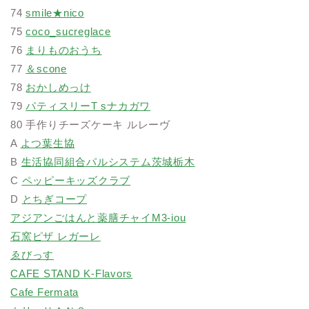
74
smile★nico
75
coco_sucreglace
76
まりものおうち
77
＆scone
78
おかしめっけ
79
パティスリーT sナカガワ
80 手作りチーズケーキ ルレーヴ
A
よつ葉生協
B
生活協同組合パルシステム茨城栃木
C
ペッピーキッズクラブ
D
とちぎコープ
アジアンごはんと薬膳チャイM3-iou
石窯ピザ レガーレ
ゑびっす
CAFE STAND K-Flavors
Cafe Fermata