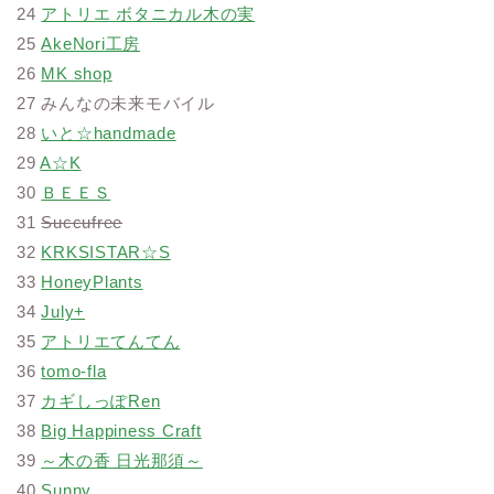
24
アトリエ ボタニカル木の実
25
AkeNori工房
26
MK shop
27 みんなの未来モバイル
28
いと☆handmade
29
A☆K
30
ＢＥＥＳ
31
Succufree
32
KRKSISTAR☆S
33
HoneyPlants
34
July+
35
アトリエてんてん
36
tomo-fla
37
カギしっぽRen
38
Big Happiness Craft
39
～木の香 日光那須～
40
Sunny