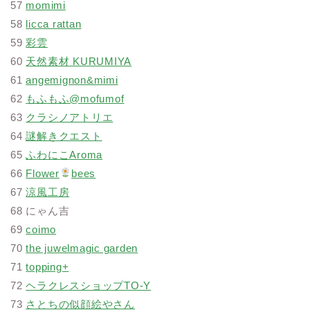
57
momimi
58
licca rattan
59
彩雲
60
天然素材 KURUMIYA
61
angemignon&mimi
62
もふもふ@mofumof
63
クラシノアトリエ
64
謎解きクエスト
65
ふわにこAroma
66
Flower
bees
67
涼風工房
68 にゃん吉
69
coimo
70
the juwelmagic garden
71
topping+
72
ヘラクレスショップTO-Y
73
さとちの似顔絵やさん