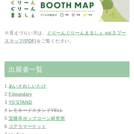
※見えづらい方は、
ぐりーんぐりーんまるしぇ vol.3 ブー
スマップ(PDF)
をご覧ください。
出展者一覧
1
あいされしいたけ
2
F.boundary
3
YS’STAND
4
レモネードスタンドYELL
5
宝積寺ポップコーン研究所
6
コアラマーケット