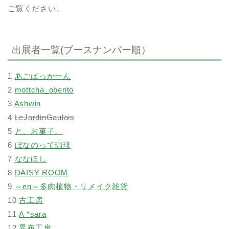
ご覧ください。
出展者一覧(ブースナンバー順）
1
あごぱっかーん
2
mottcha_obento
3
Ashwin
4
LeJardinGaulois
5
と、お菓子。
6
ぼなのって珈琲
7
ななほし
8
DAISY ROOM
9
～en～多肉植物・リメイク雑貨
10
古工房
11
A *sara
12
異布工房