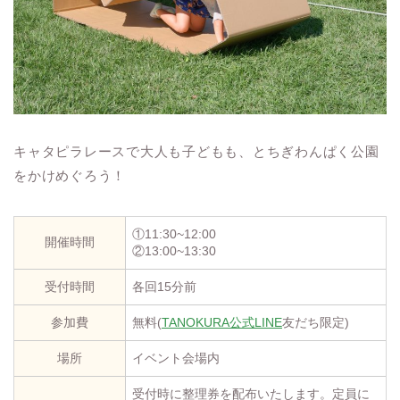
キャタピラレースで大人も子どもも、とちぎわんぱく公園
をかけめぐろう！
①11:30~12:00
開催時間
②13:00~13:30
受付時間
各回15分前
参加費
無料(
TANOKURA公式LINE
友だち限定)
場所
イベント会場内
受付時に整理券を配布いたします。定員に