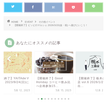
HOME
EVENT
その他イベント
【開催終了】ピッピのマルシェ 2026/3/20(金・祝) へ遊びにいこう！
あなたにオススメの記事
【開催終了】Good
【開催終了】栃木の工務
TANOKURA
Holiday コーヒー飲み比
店 vol.6 2026/1/24(土)
ルシェ×栃木の
べ企画参加15...
出...
vol.4 ご来場...
5月 15, 2023
12月 23, 2025