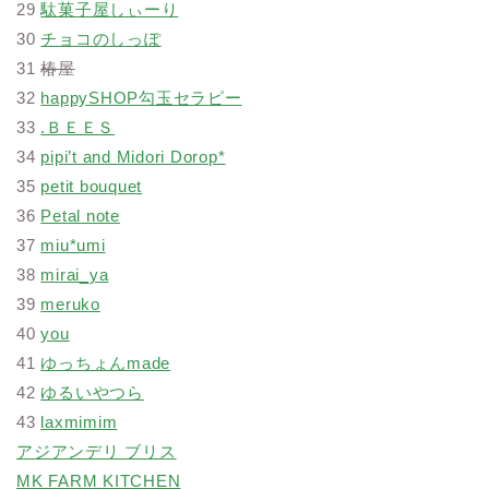
29
駄菓子屋しぃーり
30
チョコのしっぽ
31
椿屋
32
happySHOP勾玉セラピー
33
.ＢＥＥＳ
34
pipi’t and Midori Dorop*
35
petit bouquet
36
Petal note
37
miu*umi
38
mirai_ya
39
meruko
40
you
41
ゆっちょんmade
42
ゆるいやつら
43
laxmimim
アジアンデリ ブリス
MK FARM KITCHEN