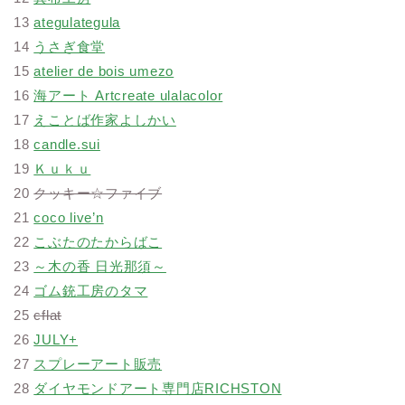
13
ategulategula
14
うさぎ食堂
15
atelier de bois umezo
16
海アート Artcreate ulalacolor
17
えことば作家よしかい
18
candle.sui
19
Ｋｕｋｕ
20
クッキー☆ファイブ
21
coco live’n
22
こぶたのたからばこ
23
～木の香 日光那須～
24
ゴム銃工房のタマ
25
cflat
26
JULY+
27
スプレーアート販売
28
ダイヤモンドアート専門店RICHSTON