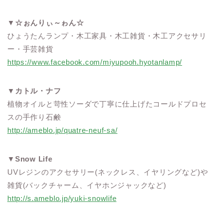
▼
☆ぉんりぃ～ゎん☆
ひょうたんランプ・木工家具・木工雑貨・木工アクセサリ
ー・手芸雑貨
https://www.facebook.com/miyupooh.hyotanlamp/
▼
カトル・ナフ
植物オイルと苛性ソーダで丁寧に仕上げたコールドプロセ
スの手作り石鹸
http://ameblo.jp/quatre-neuf-sa/
▼
Snow Life
UVレジンのアクセサリー(ネックレス、イヤリングなど)や
雑貨(バックチャーム、イヤホンジャックなど)
http://s.ameblo.jp/yuki-snowlife