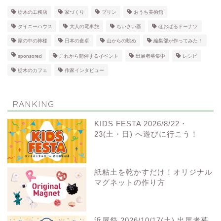
栃木の工務店
家づくり
プリン
おうち美術館
タイニーハウス
大人の電車旅
ちいさい器
ほおばるドーナツ
家の中の神様
日本の食卓
山からの眺め
編集部が作ってみた！
sponsored
これから開催するイベント
出展者募集中
レシピ
栃木のカフェ
作家インタビュー
RANKING
KIDS FESTA 2026/8/22・
23(土・日) へ遊びに行こう！
紙粘土を乾かすだけ！オリジナル
マグネットの作り方
浜屋祭 2026/10/17(土) 出展者募