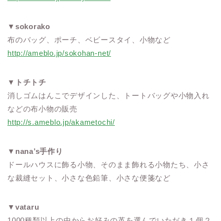
▼
sokorako
布のバッグ、ポーチ、ベビースタイ、小物など
http://ameblo.jp/sokohan-net/
▼
トチトチ
消しゴムはんこでデザインした、トートバッグや小物入れ
などの布小物の販売
http://s.ameblo.jp/akametochi/
▼
nana’s手作り
ドールハウスに飾る小物、そのまま飾れる小物たち、小さ
な裁縫セット、小さな色鉛筆、小さな便箋など
▼
vataru
1000種類以上の中からお好みの革を選んでいただき１個２