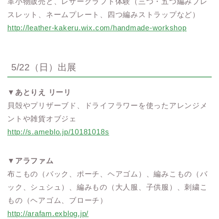
革小物販売と、レザークラフト体験（三つ・五つ編みブレ
スレット、ネームプレート、四つ編みストラップなど）
http://leather-kakeru.wix.com/handmade-workshop
5/22（日）出展
▼
あとりえ リーリ
貝殻やプリザーブド、ドライフラワーを使ったアレンジメ
ントや雑貨オブジェ
http://s.ameblo.jp/10181018s
▼
アラファム
布こもの（バック、ポーチ、ヘアゴム）、編みこもの（バ
ック、シュシュ）、編みもの（大人服、子供服）、刺繍こ
もの（ヘアゴム、ブローチ）
http://arafam.exblog.jp/