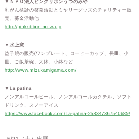
▼
ＮＰＯ法人ピンクリボンうつのみや
乳がん検診の啓発活動とミヤリーグッズのチャリティー販
売、募金活動他
http://pinkribbon-no-wa.jp
▼
水上窯
益子焼の販売(ワンプレート、コーヒーカップ、長皿、小
皿、ご飯茶碗、大鉢、小鉢など
http://www.mizukamigama.com/
▼
La patina
ノンアルコールビール、ノンアルコールカクテル、ソフト
ドリンク、スノーアイス
https://www.facebook.com/La-patina-258347367540689/
5/21（土）出展