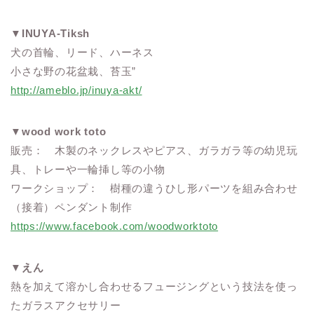
▼
INUYA-Tiksh
犬の首輪、リード、ハーネス
小さな野の花盆栽、苔玉”
http://ameblo.jp/inuya-akt/
▼
wood work toto
販売： 木製のネックレスやピアス、ガラガラ等の幼児玩
具、トレーや一輪挿し等の小物
ワークショップ： 樹種の違うひし形パーツを組み合わせ
（接着）ペンダント制作
https://www.facebook.com/woodworktoto
▼
えん
熱を加えて溶かし合わせるフュージングという技法を使っ
たガラスアクセサリー