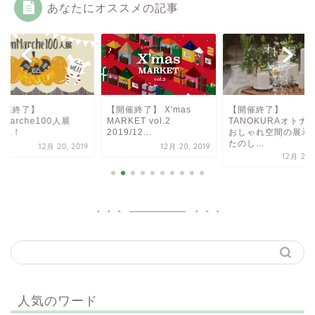
あなたにオススメの記事
開催終了】
【開催終了】 X'mas
【開催終了】
nMarche100人展
MARKET vol.2
TANOKURAオトナ
l.11！
2019/12...
おしゃれ空間の展示
たのし...
12月 20, 2019
12月 20, 2019
12月 20, 
人気のワード