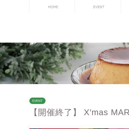
HOME
EVENT
EVENT
【開催終了】 X’mas MARKE