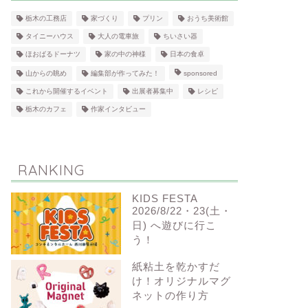
栃木の工務店
家づくり
プリン
おうち美術館
タイニーハウス
大人の電車旅
ちいさい器
ほおばるドーナツ
家の中の神様
日本の食卓
山からの眺め
編集部が作ってみた！
sponsored
これから開催するイベント
出展者募集中
レシピ
栃木のカフェ
作家インタビュー
RANKING
KIDS FESTA
2026/8/22・23(土・
日) へ遊びに行こ
う！
紙粘土を乾かすだ
け！オリジナルマグ
ネットの作り方