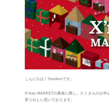
こんにちは！Seedersです。
X’mas MARKETの募集に際し、たくさんの
変うれしい思いでおります。