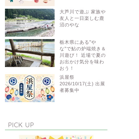
大芦川で遊ぶ 家族や
友人と一日楽しむ鹿
沼のやな
栃木県にある”や
な”で鮎の炉端焼き＆
川遊び！ 近場で夏の
お出かけ気分を味わ
おう！
浜屋祭
2026/10/17(土) 出展
者募集中
PICK UP