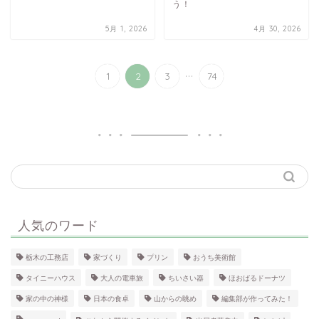
う！
5月 1, 2026
4月 30, 2026
...
1
2
3
74
人気のワード
栃木の工務店
家づくり
プリン
おうち美術館
タイニーハウス
大人の電車旅
ちいさい器
ほおばるドーナツ
家の中の神様
日本の食卓
山からの眺め
編集部が作ってみた！