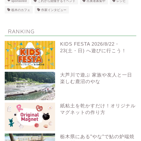
sponsored
これから開催するイベント
出展者募集中
レシピ
栃木のカフェ
作家インタビュー
RANKING
KIDS FESTA 2026/8/22・
23(土・日) へ遊びに行こう！
大芦川で遊ぶ 家族や友人と一日
楽しむ鹿沼のやな
紙粘土を乾かすだけ！オリジナル
マグネットの作り方
栃木県にある”やな”で鮎の炉端焼