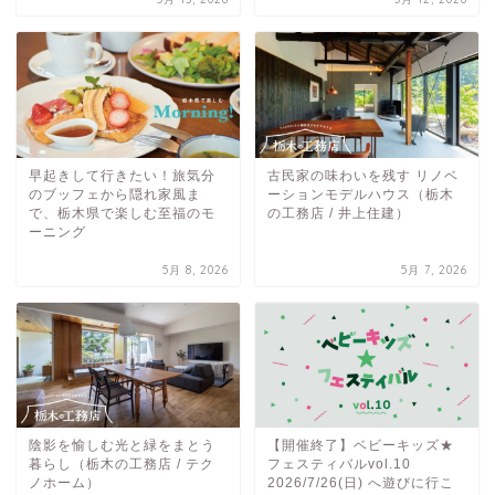
早起きして行きたい！旅気分
古民家の味わいを残す リノベ
のブッフェから隠れ家風ま
ーションモデルハウス（栃木
で、栃木県で楽しむ至福のモ
の工務店 / 井上住建）
ーニング
5月 8, 2026
5月 7, 2026
陰影を愉しむ光と緑をまとう
【開催終了】ベビーキッズ★
暮らし（栃木の工務店 / テク
フェスティバルvol.10
ノホーム）
2026/7/26(日) へ遊びに行こ