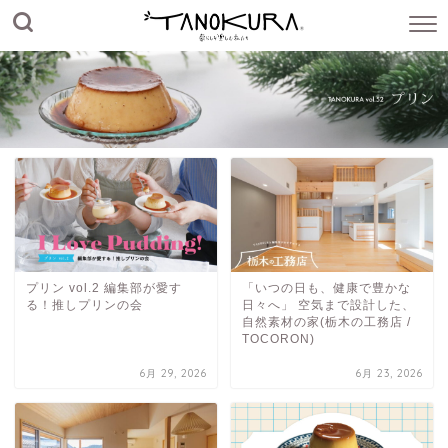
プリン vol.2 編集部が愛す
「いつの日も、健康で豊かな
る！推しプリンの会
日々へ」 空気まで設計した、
自然素材の家(栃木の工務店 /
TOCORON)
6月 29, 2026
6月 23, 2026