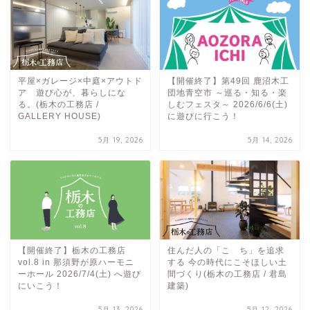
平屋×ガレージ×中庭×アウトド
【開催終了】第49回 鹿沼木工
ア 遊び心が、暮らしにな
団地青空市 ～巡る・知る・楽
る。(栃木の工務店 /
しむフェスタ～ 2026/6/6(土)
GALLERY HOUSE)
に遊びに行こう！
5月 19, 2026
5月 14, 2026
【開催終了】栃木の工務店
住んだ人の「こゝち」を追求
vol.8 in 那須野が原ハーモニ
する 今の時代にこそほしい土
ーホール 2026/7/4(土) へ遊び
間づくり(栃木の工務店 / 君島
にいこう！
建築)
5月 13, 2026
5月 12, 2026