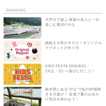
RANKING
大芦川で遊ぶ 家族や友人と一日
楽しむ鹿沼のやな
紙粘土を乾かすだけ！オリジナル
マグネットの作り方
KIDS FESTA 2026/8/22・
23(土・日) へ遊びに行こう！
栃木県にある”やな”で鮎の炉端焼
き＆川遊び！ 近場で夏のお出か
け気分を味わおう！