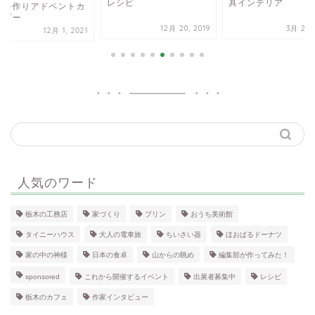
レシピ
具インテリア
！手作りアドベントカ
ンダー
12月 20, 2019
3月 28, 
12月 1, 2021
人気のワード
栃木の工務店
家づくり
プリン
おうち美術館
タイニーハウス
大人の電車旅
ちいさい器
ほおばるドーナツ
家の中の神様
日本の食卓
山からの眺め
編集部が作ってみた！
sponsored
これから開催するイベント
出展者募集中
レシピ
栃木のカフェ
作家インタビュー