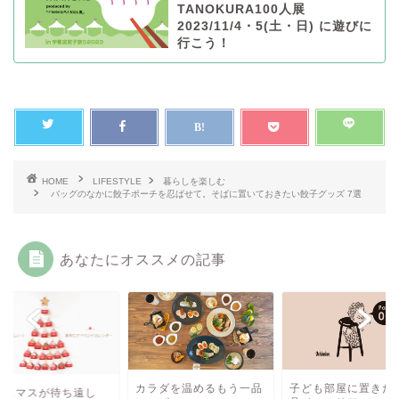
TANOKURA100人展
2023/11/4・5(土・日) に遊びに
行こう！
HOME
LIFESTYLE
暮らしを楽しむ
バッグのなかに餃子ポーチを忍ばせて。そばに置いておきたい餃子グッズ 7選
あなたにオススメの記事
カラダを温めるもう一品
子ども部屋に置きた
リスマスが待ち遠し